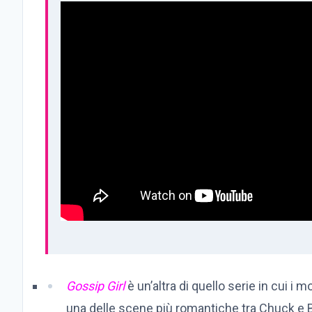
Gossip Girl
è un’altra di quello serie in cui i 
una delle scene più romantiche tra Chuck e Bl