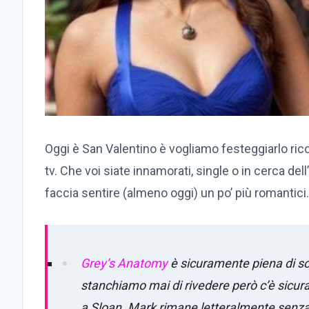
Oggi è San Valentino è vogliamo festeggiarlo ric
tv. Che voi siate innamorati, single o in cerca de
faccia sentire (almeno oggi) un po’ più romantici.
Grey’s Anatomy
è sicuramente piena di sc
stanchiamo mai di rivedere però c’è sicura
a Sloan. Mark rimane letteralmente senza