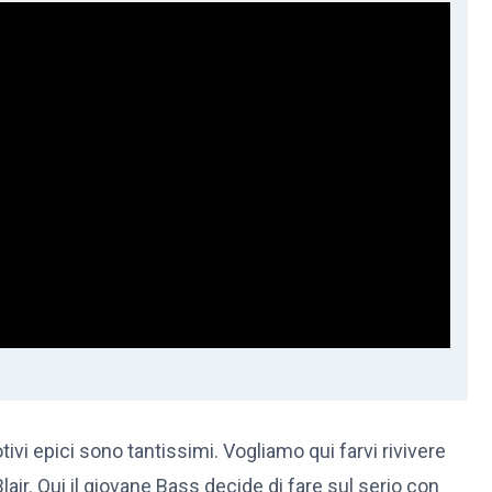
motivi epici sono tantissimi. Vogliamo qui farvi rivivere
air. Qui il giovane Bass decide di fare sul serio con