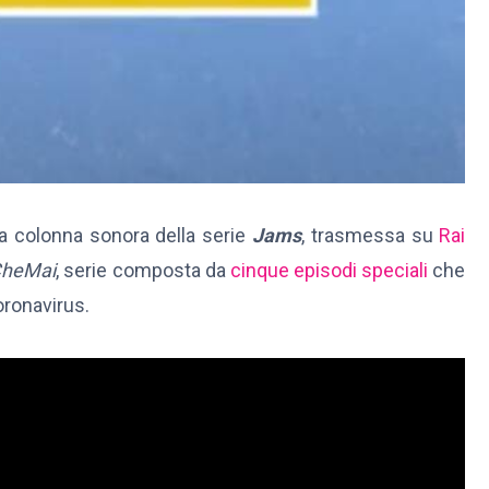
a colonna sonora della serie
Jams
, trasmessa su
Rai
CheMai
, serie composta da
cinque episodi speciali
che
oronavirus.