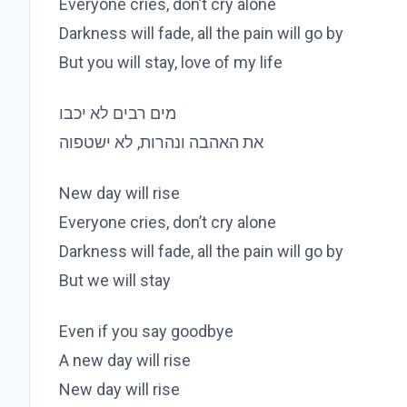
Everyone cries, don’t cry alone
Darkness will fade, all the pain will go by
But you will stay, love of my life
מים רבים לא יכבו
את האהבה ונהרות, לא ישטפוה
New day will rise
Everyone cries, don’t cry alone
Darkness will fade, all the pain will go by
But we will stay
Even if you say goodbye
A new day will rise
New day will rise