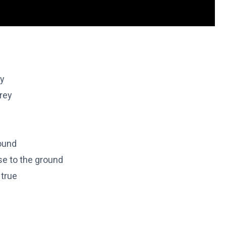
ay
grey
round
se to the ground
 true