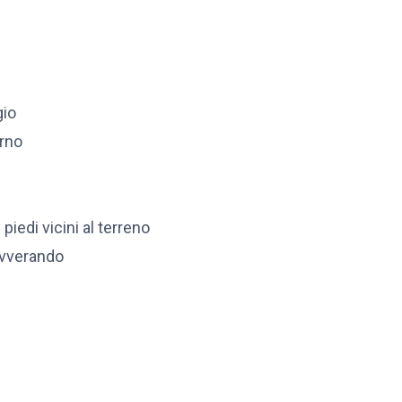
gio
orno
 piedi vicini al terreno
avverando