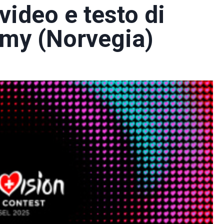
video e testo di
mmy (Norvegia)