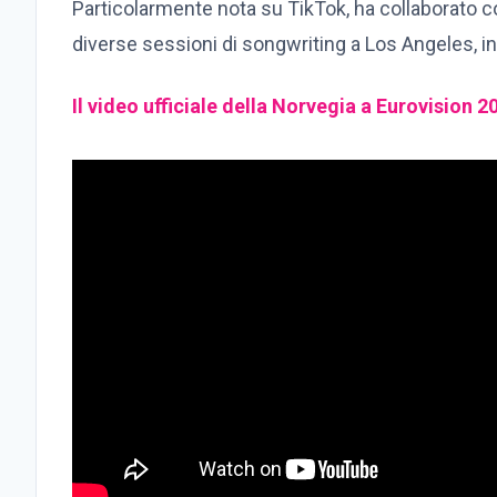
Particolarmente nota su TikTok, ha collaborato c
diverse sessioni di songwriting a Los Angeles, i
Il video ufficiale della Norvegia a Eurovision 2