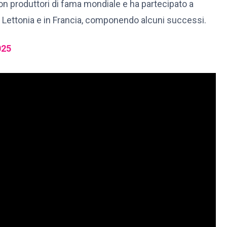
on produttori di fama mondiale e ha partecipato a
n Lettonia e in Francia, componendo alcuni successi.
025