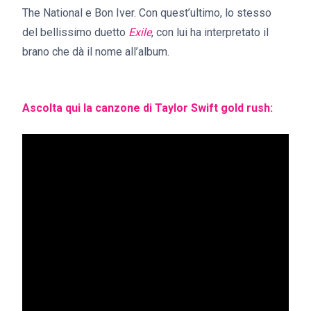
The National e Bon Iver. Con quest’ultimo, lo stesso
del bellissimo duetto
Exile
, con lui ha interpretato il
brano che dà il nome all’album.
Ascolta qui la canzone di Taylor Swift gold rush: