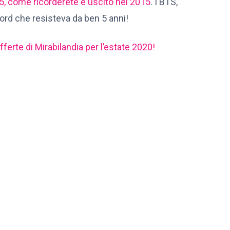
5, come ricorderete è uscito nel 201
5
. I BTS,
ord che resisteva da ben 5 anni!
fferte di Mirabilandia per l’estate 2020!