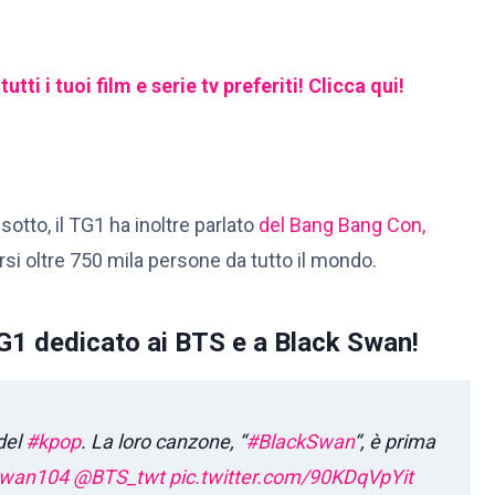
ti i tuoi film e serie tv preferiti! Clicca qui!
otto, il TG1 ha inoltre parlato
del Bang Bang Con,
rsi oltre 750 mila persone da tutto il mondo.
 TG1 dedicato ai BTS e a Black Swan!
 del
#kpop
. La loro canzone, “
#BlackSwan
“, è prima
Swan104
@BTS_twt
pic.twitter.com/90KDqVpYit