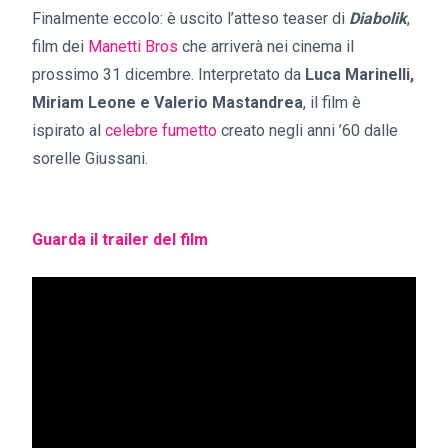
Finalmente eccolo: è uscito l’atteso teaser di
Diabolik
,
film dei
Manetti Bros
che arriverà nei cinema il
prossimo 31 dicembre. Interpretato da
Luca Marinelli,
Miriam Leone e Valerio Mastandrea
, il film è
ispirato al
celebre fumetto
creato negli anni ’60 dalle
sorelle Giussani.
Guarda il trailer del film