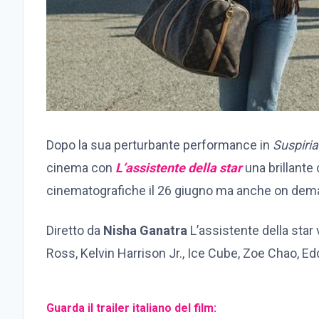
Dopo la sua perturbante performance in
Suspiria
cinema con
L’assistente della star
una brillante 
cinematografiche il 26 giugno ma anche on deman
Diretto da
Nisha Ganatra
L’assistente della star
Ross, Kelvin Harrison Jr., Ice Cube, Zoe Chao, Edd
Guarda il trailer italiano del film: