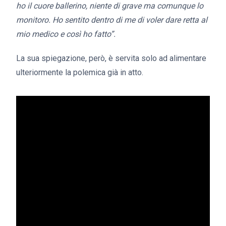
ho il cuore ballerino, niente di grave ma comunque lo
monitoro. Ho sentito dentro di me di voler dare retta al
mio medico e così ho fatto”.
La sua spiegazione, però, è servita solo ad alimentare
ulteriormente la polemica già in atto.