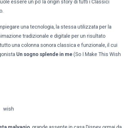
ole essere un po’ la origin story di tutti i Classici
o.
piegare una tecnologia, la stessa utilizzata per la
mazione tradizionale e digitale per un risultato
utto una colonna sonora classica e funzionale, il cui
agonista
Un sogno splende in me
(So I Make This Wish
sta malvagio
, grande assente in casa Disney ormai da